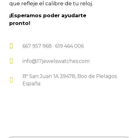
que refleje el calibre de tu reloj.
¡Esperamos poder ayudarte
pronto!
667 957 968 · 619 464 006
info@17jewelswatches.com
Bº San Juan 1A 39478, Boo de Pielagos
España