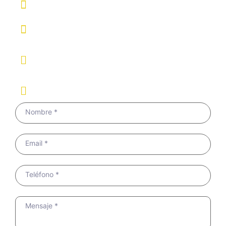
667 957 968 · 619 464 006
info@17jewelswatches.com
Bº San Juan 1A 39478, Boo de Pielagos
España
17jewelswatches.com
Nombre *
Email *
Teléfono *
Mensaje *