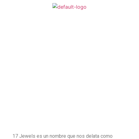
667 957 968
619 464 006
17 Jewels es un nombre que nos delata como