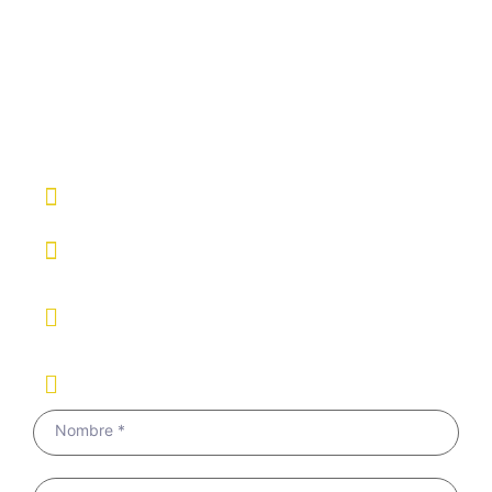
vender tu reloj?
Escríbenos sin compromiso y
responderemos todas tus dudas.
667 957 968 · 619 464 006
info@17jewelswatches.com
Bº San Juan 1A 39478, Boo de Pielagos
España
17jewelswatches.com
Nombre *