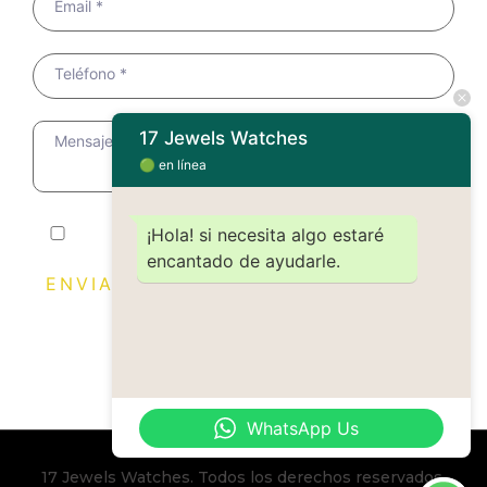
Email *
Teléfono *
17 Jewels Watches
Mensaje *
🟢
en línea
¡Hola! si necesita algo estaré
He leído y acepto la
política de privacidad
encantado de ayudarle.
WhatsApp Us
17 Jewels Watches. Todos los derechos reservados.